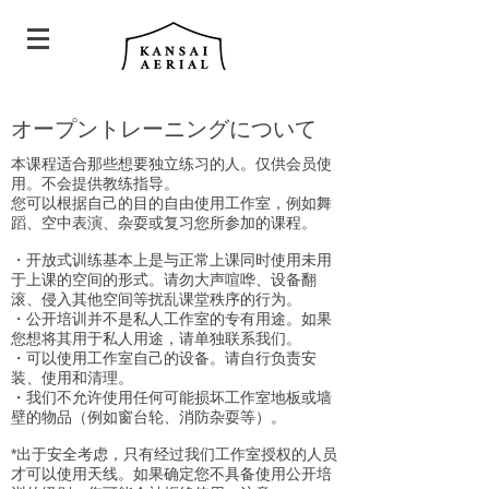
オープントレーニングについて
本课程适合那些想要独立练习的人。仅供会员使
用。不会提供教练指导。
您可以根据自己的目的自由使用工作室，例如舞
蹈、空中表演、杂耍或复习您所参加的课程。
・开放式训练基本上是与正常上课同时使用未用
于上课的空间的形式。请勿大声喧哗、设备翻
滚、侵入其他空间等扰乱课堂秩序的行为。
・公开培训并不是私人工作室的专有用途。如果
您想将其用于私人用途，请单独联系我们。
・可以使用工作室自己的设备。请自行负责安
装、使用和清理。
・我们不允许使用任何可能损坏工作室地板或墙
壁的物品（例如窗台轮、消防杂耍等）。
*出于安全考虑，只有经过我们工作室授权的人员
才可以使用天线。如果确定您不具备使用公开培